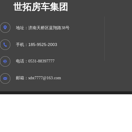
世拓房车集团
地址：济南天桥区蓝翔路38号
185-9525-2003
手机：
电话：
0531-88397777
邮箱：
sdst7777@163.com
版权所有 © 山东世拓房车集团有限公司 。
备案